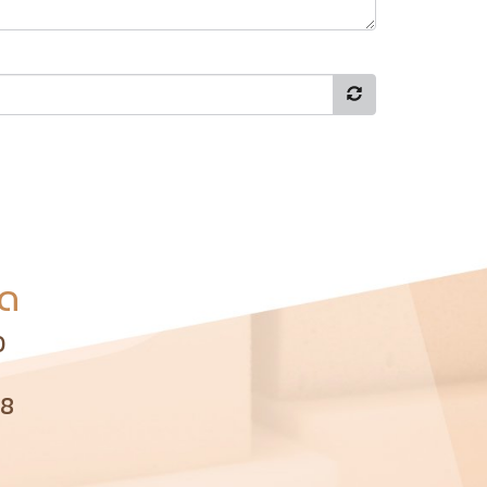
ัด
0
98