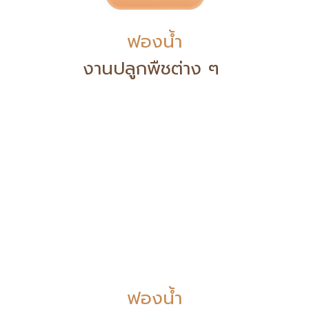
ฟองน้ำ
งานปลูกพืชต่าง ๆ
ฟองน้ำ